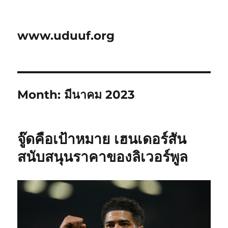
www.uduuf.org
Month:
มีนาคม 2023
จู๊ดคือเป้าหมาย เฮนเดอร์สัน
สนับสนุนราคาของลิเวอร์พูล