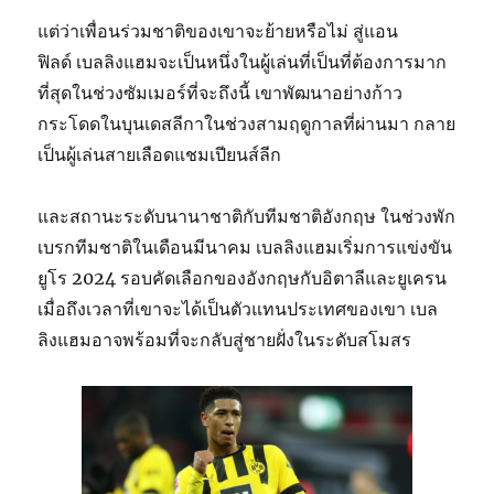
แต่ว่าเพื่อนร่วมชาติของเขาจะย้ายหรือไม่ สู่แอน
ฟิลด์ เบลลิงแฮมจะเป็นหนึ่งในผู้เล่นที่เป็นที่ต้องการมาก
ที่สุดในช่วงซัมเมอร์ที่จะถึงนี้ เขาพัฒนาอย่างก้าว
กระโดดในบุนเดสลีกาในช่วงสามฤดูกาลที่ผ่านมา กลาย
เป็นผู้เล่นสายเลือดแชมเปียนส์ลีก
และสถานะระดับนานาชาติกับทีมชาติอังกฤษ ในช่วงพัก
เบรกทีมชาติในเดือนมีนาคม เบลลิงแฮมเริ่มการแข่งขัน
ยูโร 2024 รอบคัดเลือกของอังกฤษกับอิตาลีและยูเครน
เมื่อถึงเวลาที่เขาจะได้เป็นตัวแทนประเทศของเขา เบล
ลิงแฮมอาจพร้อมที่จะกลับสู่ชายฝั่งในระดับสโมสร