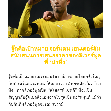
จู๊ดคือเป้าหมาย จอร์แดน เฮนเดอร์สัน
สนับสนุนการเสนอราคาของลิเวอร์พูล
ที่ ‘น่าทึ่ง’
จู๊ดคือเป้าหมาย แม้จะยอมรับว่ามีการถ่ายโอนครั้งใหญ่
‘แต่’ จอร์แดน เฮนเดอร์สันกล่าวว่า มันคงเป็นเรื่อง “น่า
ทึ่ง” หากลิเวอร์พูลเป็น “สโมสรที่โชคดี” ที่จะเซ็น
สัญญากับจู๊ด เบลลิงแฮมจากโบรุสเซีย ดอร์ทมุนด์ แม้ว่า
กัปตันทีมลิเวอร์พูลจะยอมรับว่ามี